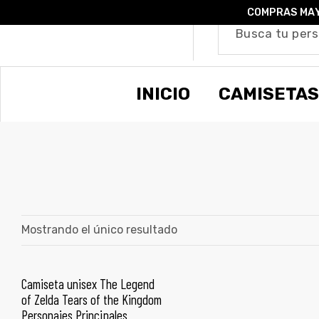
COMPRAS MAY
o –
INICIO
CAMISETAS
| Guía
re
de
gora
os
Algodón
Mostrando el único resultado
ágora
Camiseta unisex The Legend
SELECCIONAR OPCIONES
of Zelda Tears of the Kingdom
ones
Personajes Principales