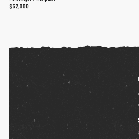
ones
$
52,000
gora
pota |
tra tu
a Store
ales