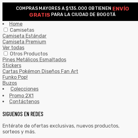
ENVÍO
COMPRAS MAYORES A $135.000 OBTIENEN
0
GRATIS
PARA LA CIUDAD DE BOGOTÁ
Search for:
SEARCH
Home
Camisetas
Camiseta Estándar
Camiseta Premium
Ver todas
Otros Productos
Pines Metálicos Esmaltados
Stickers
Cartas Pokémon Diseños Fan Art
Funko Pop!
Buzos
Colecciones
Promo 2X1
Contáctenos
SIGUENOS EN REDES
Entérate de ofertas exclusivas, nuevos productos,
sorteos y más.