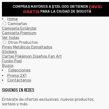
ENVÍO
COMPRAS MAYORES A $135.000 OBTIENEN
0
GRATIS
PARA LA CIUDAD DE BOGOTÁ
Search for:
SEARCH
Home
Camisetas
Camiseta Estándar
Camiseta Premium
Ver todas
Otros Productos
Pines Metálicos Esmaltados
Stickers
Cartas Pokémon Diseños Fan Art
Funko Pop!
Buzos
Colecciones
Promo 2X1
Contáctenos
SIGUENOS EN REDES
Entérate de ofertas exclusivas, nuevos productos,
sorteos y más.