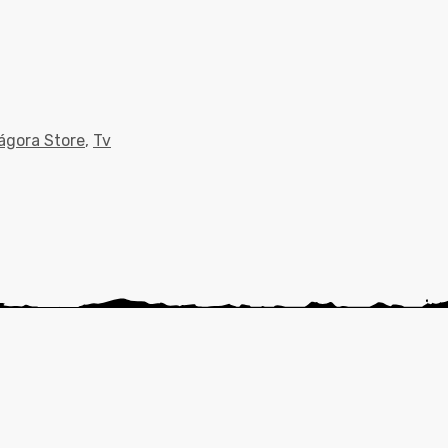
ágora Store
,
Tv