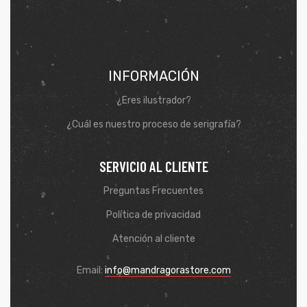
INFORMACIÓN
¿Eres ilustrador?
¿Cuál es nuestro proceso de serigrafía?
SERVICIO AL CLIENTE
Preguntas Frecuentes
de
Política de privacidad
Atención al cliente
Email:
info@mandragorastore.com