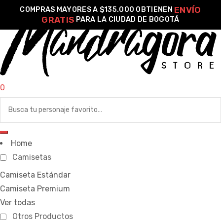
ENVÍO
COMPRAS MAYORES A $135.000 OBTIENEN
GRATIS
PARA LA CIUDAD DE BOGOTÁ
o –
0
| Guía
re
de
gora
Home
Algodón
Camisetas
Camiseta Estándar
ágora
Camiseta Premium
Ver todas
Otros Productos