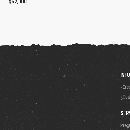
$
52,000
ones
gora
pota |
tra tu
INF
¿Eres
a Store
ales
¿Cuál
SER
Preg