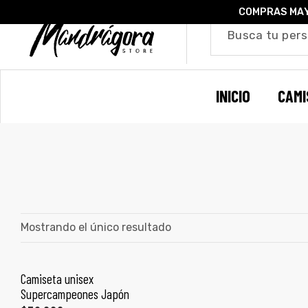
COMPRAS MAY
o –
INICIO
CAMI
| Guía
re
de
gora
os
Algodón
Mostrando el único resultado
ágora
Camiseta unisex
SELECCIONAR OPCIONES
Supercampeones Japón
ones