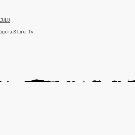
CCOLO
ágora Store
,
Tv