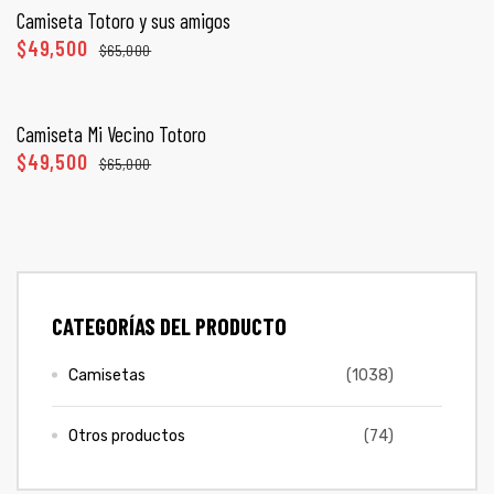
Camiseta Totoro y sus amigos
$
49,500
$
65,000
SELECCIONAR OPCIONES
Camiseta Mi Vecino Totoro
$
49,500
$
65,000
CATEGORÍAS DEL PRODUCTO
de
Camisetas
(1038)
Otros productos
(74)