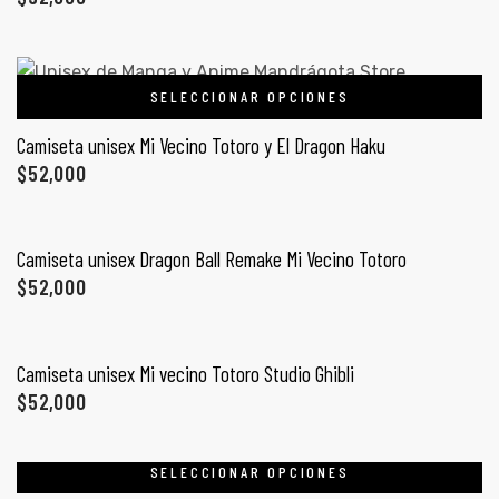
ones
CONTÁCTENOS
gora
SELECCIONAR OPCIONES
SIGUENOS EN REDES
Camiseta unisex Mi Vecino Totoro y El Dragon Haku
$
52,000
Entérate de ofertas exclusivas, nuevos productos, sorteos
pota |
y más.
tra tu
SELECCIONAR OPCIONES
Camiseta unisex Dragon Ball Remake Mi Vecino Totoro
$
52,000
SELECCIONAR OPCIONES
a Store
ales
Camiseta unisex Mi vecino Totoro Studio Ghibli
$
52,000
SELECCIONAR OPCIONES