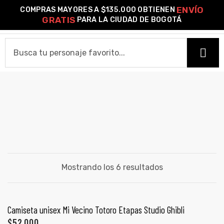
ENVÍO
COMPRAS MAYORES A $135.000 OBTIENEN
0
GRATIS
PARA LA CIUDAD DE BOGOTÁ
o –
TOTORO
HOME
| Guía
re
CAMISETAS
de
Camiseta Estándar
Camiseta Premium
Ver Todas
gora
OTROS PRODUCTOS
Algodón
Mostrando los 6 resultados
Pines Metálicos Esmaltados
Stickers
Cartas Pokémon Diseños Fan Art
Funko Pop!
Buzos
ágora
COLECCIONES
SELECCIONAR OPCIONES
Camiseta unisex Mi Vecino Totoro Etapas Studio Ghibli
PROMO 2X1
$
52,000