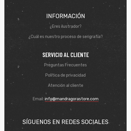
INFORMACIÓN
¿Eres ilustrador?
¿Cuál es nuestro proceso de serigrafía?
SERVICIO AL CLIENTE
Preguntas Frecuentes
Política de privacidad
Atención al cliente
de
Email:
info@mandragorastore.com
SÍGUENOS EN REDES SOCIALES