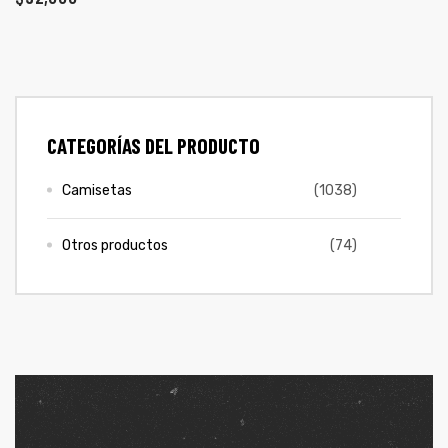
ones
CONTÁCTENOS
gora
SIGUENOS EN REDES
CATEGORÍAS DEL PRODUCTO
Entérate de ofertas exclusivas, nuevos productos, sorteos
pota |
y más.
tra tu
Camisetas
(1038)
Otros productos
(74)
a Store
ales