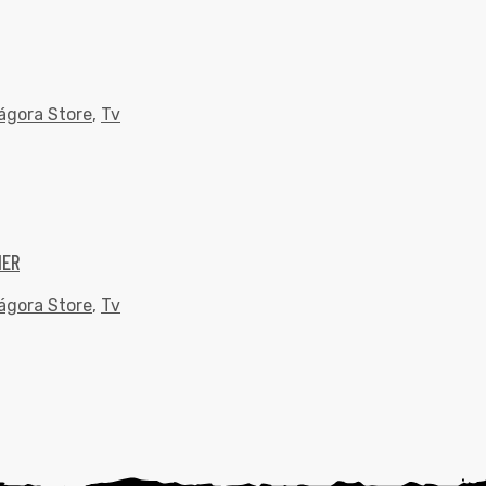
ágora Store
,
Tv
MER
ágora Store
,
Tv