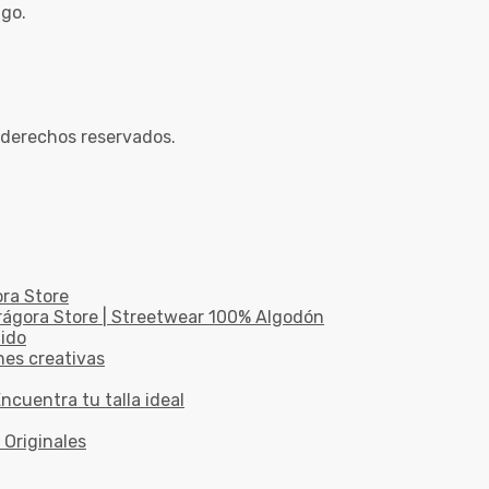
ago.
 derechos reservados.
ora Store
drágora Store | Streetwear 100% Algodón
dido
nes creativas
ncuentra tu talla ideal
 Originales