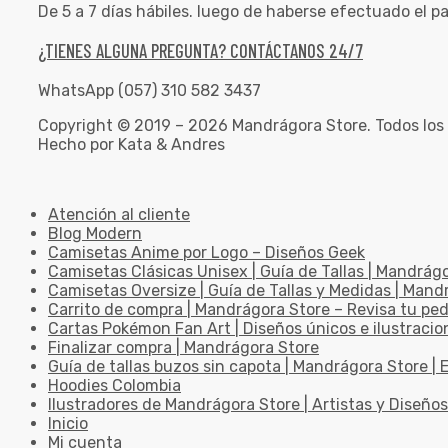
De 5 a 7 días hábiles. luego de haberse efectuado el p
¿TIENES ALGUNA PREGUNTA? CONTÁCTANOS 24/7
WhatsApp (057) 310 582 3437
Copyright © 2019 – 2026 Mandrágora Store. Todos los
Hecho por Kata & Andres
Atención al cliente
Blog Modern
Camisetas Anime por Logo – Diseños Geek
Camisetas Clásicas Unisex | Guía de Tallas | Mandrág
Camisetas Oversize | Guía de Tallas y Medidas | Man
Carrito de compra | Mandrágora Store – Revisa tu pe
Cartas Pokémon Fan Art | Diseños únicos e ilustracio
Finalizar compra | Mandrágora Store
Guía de tallas buzos sin capota | Mandrágora Store | E
Hoodies Colombia
Ilustradores de Mandrágora Store | Artistas y Diseños
Inicio
Mi cuenta