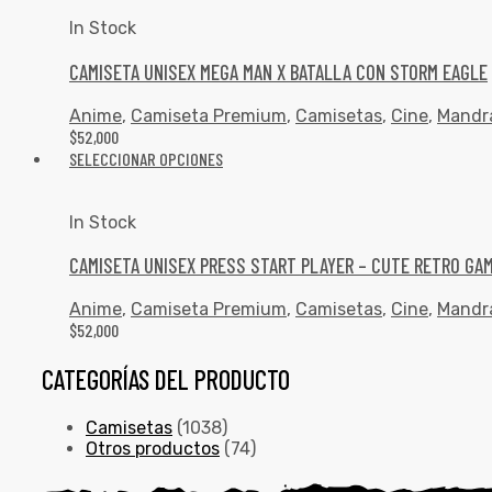
In Stock
CAMISETA UNISEX MEGA MAN X BATALLA CON STORM EAGLE
Anime
,
Camiseta Premium
,
Camisetas
,
Cine
,
Mandr
$
52,000
SELECCIONAR OPCIONES
In Stock
CAMISETA UNISEX PRESS START PLAYER – CUTE RETRO GA
Anime
,
Camiseta Premium
,
Camisetas
,
Cine
,
Mandr
$
52,000
CATEGORÍAS DEL PRODUCTO
Camisetas
(1038)
Otros productos
(74)