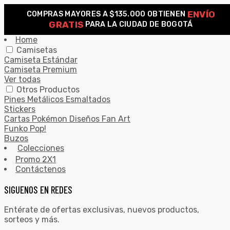
ENVÍO
COMPRAS MAYORES A $135.000 OBTIENEN
0
GRATIS
PARA LA CIUDAD DE BOGOTÁ
Search for:
SEARCH
Home
Camisetas
Camiseta Estándar
Camiseta Premium
Ver todas
Otros Productos
Pines Metálicos Esmaltados
Stickers
Cartas Pokémon Diseños Fan Art
Funko Pop!
Buzos
Colecciones
Promo 2X1
Contáctenos
SIGUENOS EN REDES
Entérate de ofertas exclusivas, nuevos productos,
sorteos y más.