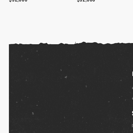
ones
gora
pota |
tra tu
a Store
ales