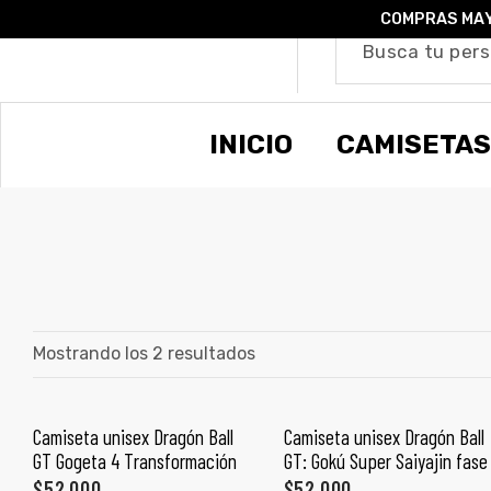
COMPRAS MAY
o –
INICIO
CAMISETAS
| Guía
re
de
gora
os
Algodón
Mostrando los 2 resultados
ágora
Camiseta unisex Dragón Ball
Camiseta unisex Dragón Ball
SELECCIONAR OPCIONES
SELECCIONAR OPCIONES
GT Gogeta 4 Transformación
GT: Gokú Super Saiyajin fase
ones
$
52,000
$
52,000