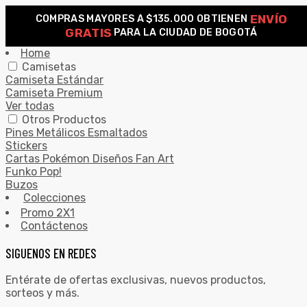
ENVÍO
COMPRAS MAYORES A $135.000 OBTIENEN
0
GRATIS
PARA LA CIUDAD DE BOGOTÁ
Search for:
SEARCH
Home
Camisetas
Camiseta Estándar
Camiseta Premium
Ver todas
Otros Productos
Pines Metálicos Esmaltados
Stickers
Cartas Pokémon Diseños Fan Art
Funko Pop!
Buzos
Colecciones
Promo 2X1
Contáctenos
SIGUENOS EN REDES
Entérate de ofertas exclusivas, nuevos productos,
sorteos y más.