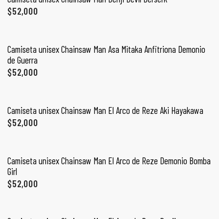
PROMO 2X1
ones
$
52,000
SELECCIONAR OPCIONES
CONTÁCTENOS
gora
Camiseta unisex Chainsaw Man Asa Mitaka Anfitriona Demonio
de Guerra
$
52,000
SIGUENOS EN REDES
pota |
SELECCIONAR OPCIONES
Entérate de ofertas exclusivas, nuevos productos, sorteos
tra tu
y más.
Camiseta unisex Chainsaw Man El Arco de Reze Aki Hayakawa
$
52,000
SELECCIONAR OPCIONES
a Store
Camiseta unisex Chainsaw Man El Arco de Reze Demonio Bomba
ales
Girl
$
52,000
SELECCIONAR OPCIONES