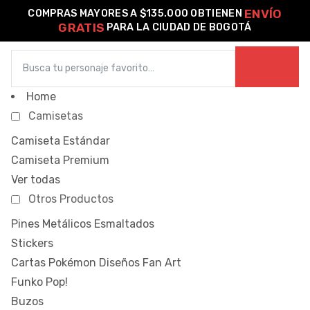
ENVÍO
COMPRAS MAYORES A $135.000 OBTIENEN
GRATIS
PARA LA CIUDAD DE BOGOTÁ
0
o –
Home
Camisetas
| Guía
Camiseta Estándar
re
Camiseta Premium
Ver todas
de
Otros Productos
gora
Algodón
Pines Metálicos Esmaltados
Stickers
ágora
Cartas Pokémon Diseños Fan Art
Funko Pop!
Buzos