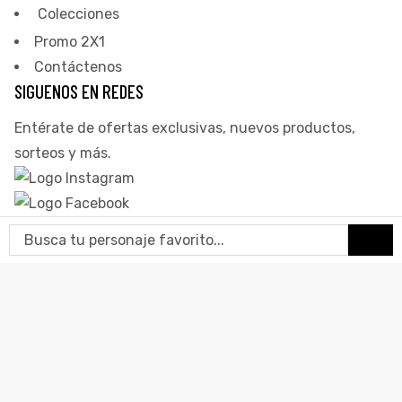
ones
Colecciones
Promo 2X1
Contáctenos
gora
SIGUENOS EN REDES
Entérate de ofertas exclusivas, nuevos productos,
pota |
sorteos y más.
tra tu
a Store
BEAVIS AND BUTT-HEAD
ales