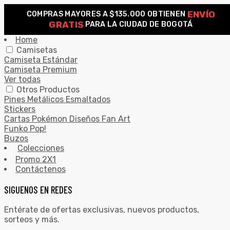
ENVÍO
COMPRAS MAYORES A $135.000 OBTIENEN
0
GRATIS
PARA LA CIUDAD DE BOGOTÁ
Search for:
SEARCH
Home
Camisetas
Camiseta Estándar
Camiseta Premium
Ver todas
Otros Productos
Pines Metálicos Esmaltados
Stickers
Cartas Pokémon Diseños Fan Art
Funko Pop!
Buzos
Colecciones
Promo 2X1
Contáctenos
SIGUENOS EN REDES
Entérate de ofertas exclusivas, nuevos productos,
sorteos y más.