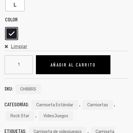
L
COLOR
Limpiar
AÑADIR AL CARRITO
SKU:
CH88RS
de
CATEGORÍAS:
,
,
Camiseta Estándar
Camisetas
,
Rock Star
VideoJuegos
ETIQUETAS:
,
Camiseta de videojuegos
Camiseta