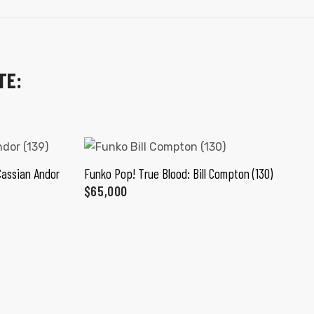
TE:
Cassian Andor
Funko Pop! True Blood: Bill Compton (130)
TO
AÑADIR AL CARRITO
$
65,000