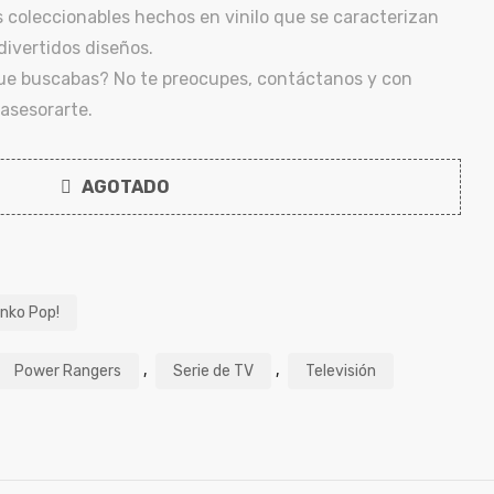
coleccionables hechos en vinilo que se caracterizan
ivertidos diseños.
que buscabas? No te preocupes, contáctanos y con
asesorarte.
AGOTADO
nko Pop!
,
,
Power Rangers
Serie de TV
Televisión