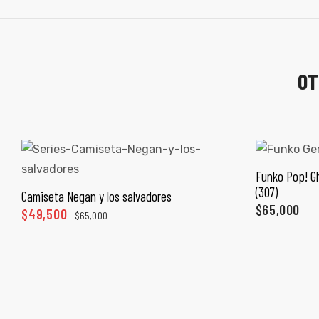
OT
Funko Pop! Gh
A
(307)
Camiseta Negan y los salvadores
SELECCIONAR OPCIONES
$
65,000
$
49,500
$
65,000