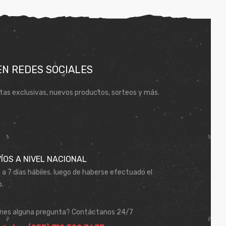
EN REDES SOCIALES
tas exclusivas, nuevos productos, sorteos y más.
ÍOS A NIVEL NACIONAL
 a 7 días hábiles. luego de haberse efectuado el
.
enes alguna pregunta? Contáctanos 24/7