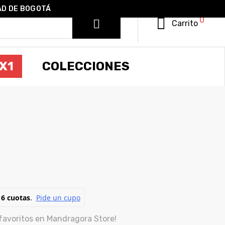
AD DE BOGOTÁ
0
Carrito
X1
COLECCIONES
favoritos en Mandragora Store!