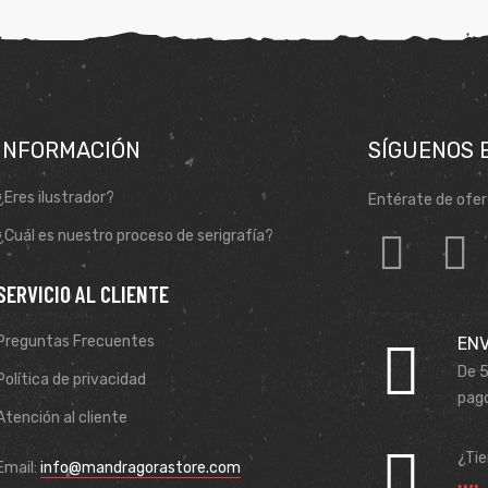
INFORMACIÓN
SÍGUENOS 
¿Eres ilustrador?
Entérate de ofer
¿Cuál es nuestro proceso de serigrafía?
SERVICIO AL CLIENTE
Preguntas Frecuentes
ENV
De 5
Política de privacidad
pago
Atención al cliente
¿Ti
Email:
info@mandragorastore.com