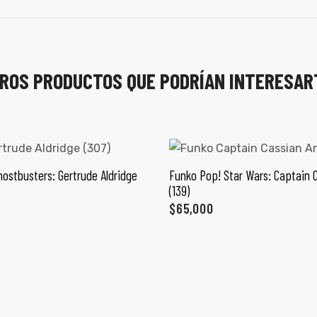
ROS PRODUCTOS QUE PODRÍAN INTERESAR
ostbusters: Gertrude Aldridge
Funko Pop! Star Wars: Captain 
ÑADIR AL CARRITO
AÑADIR AL CARRI
(139)
$
65,000