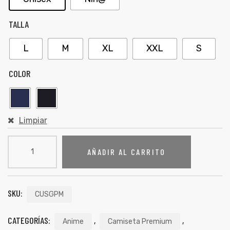
TALLA
L
M
XL
XXL
S
COLOR
Limpiar
AÑADIR AL CARRITO
SKU:
CUSGPM
CATEGORÍAS:
,
,
Anime
Camiseta Premium