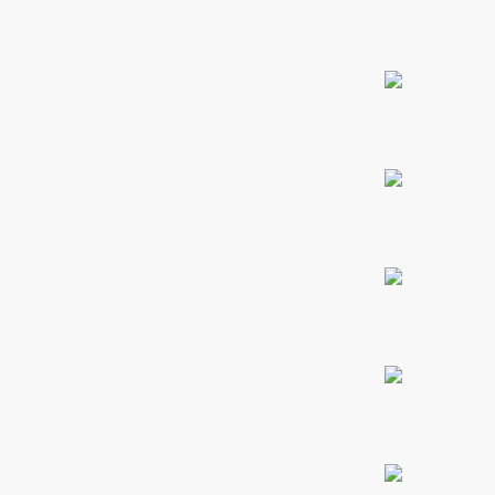
PROMO 2X1
ones
CONTÁCTENOS
gora
SIGUENOS EN REDES
pota |
Entérate de ofertas exclusivas, nuevos productos, sorteos
tra tu
y más.
a Store
ales