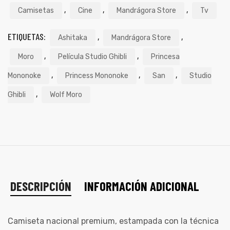
,
,
,
Camisetas
Cine
Mandrágora Store
Tv
ETIQUETAS:
,
,
Ashitaka
Mandrágora Store
,
,
Moro
Película Studio Ghibli
Princesa
,
,
,
Mononoke
Princess Mononoke
San
Studio
,
Ghibli
Wolf Moro
DESCRIPCIÓN
INFORMACIÓN ADICIONAL
Camiseta nacional premium, estampada con la técnica