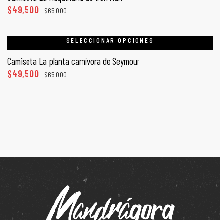
$
49,500
$
65,000
SELECCIONAR OPCIONES
Camiseta La planta carnívora de Seymour
$
49,500
$
65,000