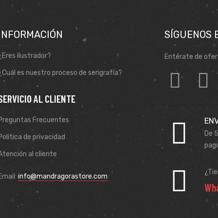
INFORMACIÓN
SÍGUENOS 
¿Eres ilustrador?
Entérate de ofer
¿Cuál es nuestro proceso de serigrafía?
SERVICIO AL CLIENTE
Preguntas Frecuentes
ENV
De 5
Política de privacidad
pago
Atención al cliente
¿Ti
Email:
info@mandragorastore.com
Wha