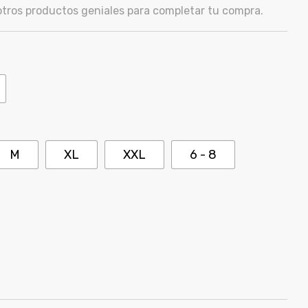
ros productos geniales para completar tu compra.
M
XL
XXL
6 - 8