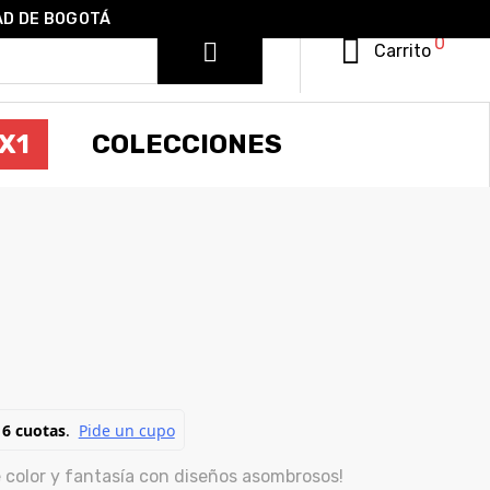
AD DE BOGOTÁ
0
Carrito
X1
COLECCIONES
IONES ART
 color y fantasía con diseños asombrosos!