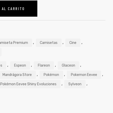
 AL CARRITO
,
,
,
amiseta Premium
Camisetas
Cine
,
,
,
,
es
Espeon
Flareon
Glaceon
,
,
,
Mandrágora Store
Pokémon
Pokemon Eevee
,
,
Pokémon Eevee Shiny Evoluciones
Sylveon