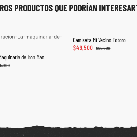
ROS PRODUCTOS QUE PODRÍAN INTERESAR
Camiseta Mi Vecino Totoro
SELECCIONAR OPCI
$
49,500
$
65,000
aquinaria de Iron Man
ECCIONAR OPCIONES
5,000