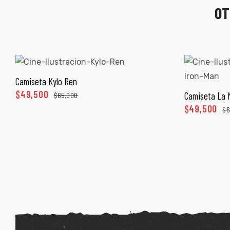
OT
Camiseta Kylo Ren
SELECCIONAR OPCIONES
$
49,500
Camiseta La M
$
65,000
SEL
$
49,500
$
6