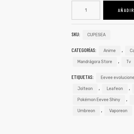
AÑADIR
SKU:
CUPESEA
CATEGORÍAS:
,
Anime
C
,
Mandrágora Store
Tv
ETIQUETAS:
Eevee evolucion
,
,
Jolteon
Leafeon
,
Pokémon Eevee Shiny
,
Umbreon
Vaporeon