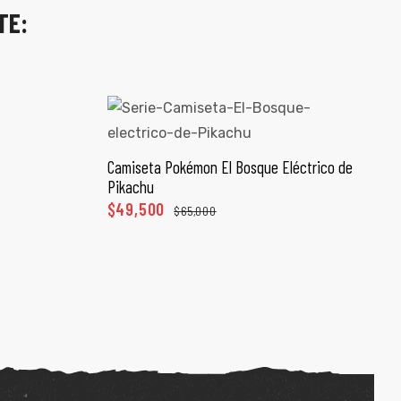
TE:
ONES
Camiseta Pokémon El Bosque Eléctrico de
SELECCIONAR OPCIONES
Pikachu
$
49,500
$
65,000