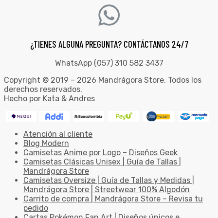
¿TIENES ALGUNA PREGUNTA? CONTÁCTANOS 24/7
WhatsApp (057) 310 582 3437
Copyright © 2019 – 2026 Mandrágora Store. Todos los
derechos reservados.
Hecho por Kata & Andres
Atención al cliente
Blog Modern
Camisetas Anime por Logo – Diseños Geek
Camisetas Clásicas Unisex | Guía de Tallas |
Mandrágora Store
Camisetas Oversize | Guía de Tallas y Medidas |
Mandrágora Store | Streetwear 100% Algodón
Carrito de compra | Mandrágora Store – Revisa tu
pedido
Cartas Pokémon Fan Art | Diseños únicos e