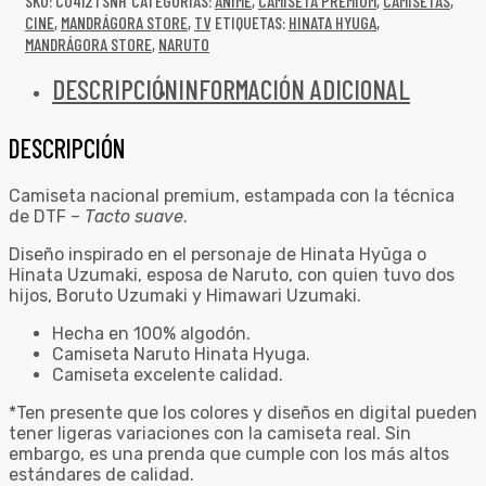
SKU:
CU412TSNH
CATEGORÍAS:
ANIME
,
CAMISETA PREMIUM
,
CAMISETAS
,
CINE
,
MANDRÁGORA STORE
,
TV
ETIQUETAS:
HINATA HYUGA
,
MANDRÁGORA STORE
,
NARUTO
DESCRIPCIÓN
INFORMACIÓN ADICIONAL
DESCRIPCIÓN
Camiseta nacional premium, estampada con la técnica
de DTF –
Tacto suave
.
Diseño inspirado en el personaje de Hinata Hyūga o
Hinata Uzumaki, esposa de Naruto, con quien tuvo dos
hijos, Boruto Uzumaki y Himawari Uzumaki.
Hecha en 100% algodón.
Camiseta Naruto Hinata Hyuga.
Camiseta excelente calidad.
*Ten presente que los colores y diseños en digital pueden
tener ligeras variaciones con la camiseta real. Sin
embargo, es una prenda que cumple con los más altos
estándares de calidad.