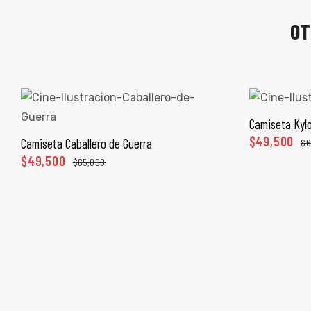
OT
Camiseta Kyl
SEL
$
49,500
Camiseta Caballero de Guerra
$
6
SELECCIONAR OPCIONES
$
49,500
$
65,000