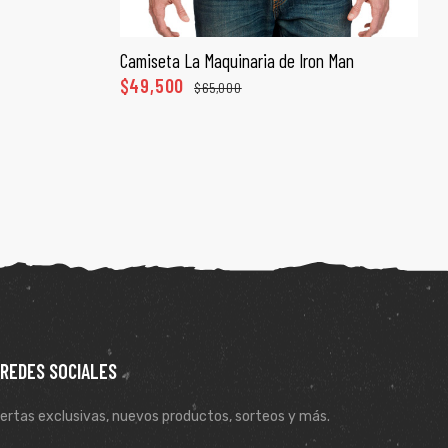
Camiseta La Maquinaria de Iron Man
SELECCIONAR OPCIONES
$
49,500
$
65,000
 REDES SOCIALES
ertas exclusivas, nuevos productos, sorteos y más.