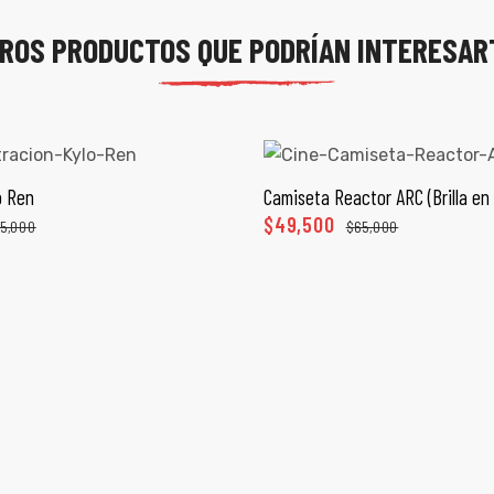
ROS PRODUCTOS QUE PODRÍAN INTERESAR
o Ren
Camiseta Reactor ARC (Brilla en 
ECCIONAR OPCIONES
SELECCIONAR OPCI
$
49,500
5,000
$
65,000