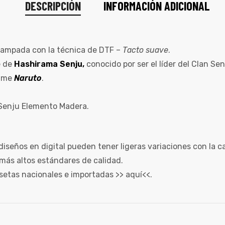
DESCRIPCIÓN
INFORMACIÓN ADICIONAL
ampada con la técnica de DTF –
Tacto suave
.
e de
Hashirama Senju,
conocido por ser el líder del Clan Se
nime
Naruto
.
Senju Elemento Madera.
diseños en digital pueden tener ligeras variaciones con la c
más altos estándares de calidad.
setas nacionales e importadas >>
aquí
<<.