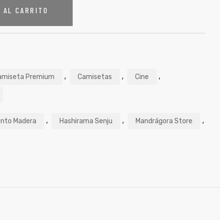
 AL CARRITO
,
,
,
amiseta Premium
Camisetas
Cine
,
,
,
nto Madera
Hashirama Senju
Mandrágora Store