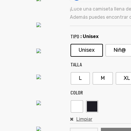
¡Luce una camiseta llena de
Además puedes encontrar ot
TIPO
: Unisex
Unisex
Niñ@
TALLA
L
M
XL
COLOR
Limpiar