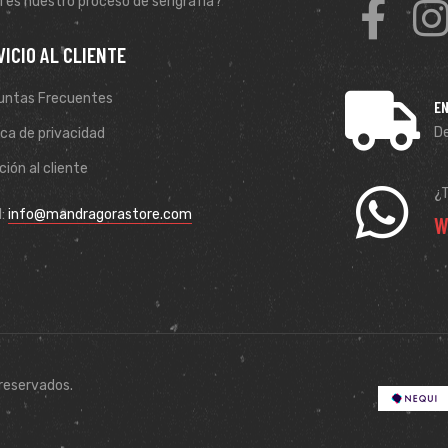
 es nuestro proceso de serigrafía?
VICIO AL CLIENTE
untas Frecuentes
EN
De
ica de privacidad
ión al cliente
¿
l:
info@mandragorastore.com
W
reservados.