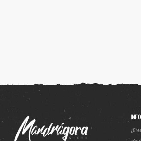
INF
¿Eres