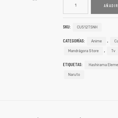
AÑADIR
SKU:
CU512TSNH
CATEGORÍAS:
,
Anime
C
,
Mandrágora Store
Tv
ETIQUETAS:
Hashirama Eleme
Naruto