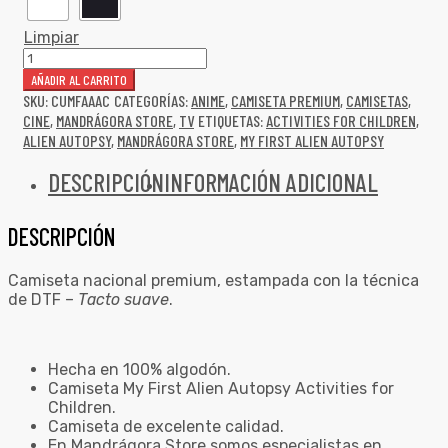
Limpiar
AÑADIR AL CARRITO
SKU:
CUMFAAAC
CATEGORÍAS:
ANIME
,
CAMISETA PREMIUM
,
CAMISETAS
,
CINE
,
MANDRÁGORA STORE
,
TV
ETIQUETAS:
ACTIVITIES FOR CHILDREN
,
ALIEN AUTOPSY
,
MANDRÁGORA STORE
,
MY FIRST ALIEN AUTOPSY
DESCRIPCIÓN
INFORMACIÓN ADICIONAL
DESCRIPCIÓN
Camiseta nacional premium, estampada con la técnica
de DTF –
Tacto suave
.
Hecha en 100% algodón.
Camiseta My First Alien Autopsy Activities for
Children.
Camiseta de excelente calidad.
En Mandrágora Store somos especialistas en