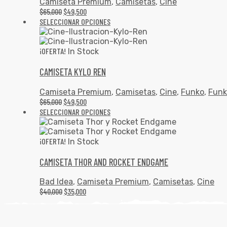
Camiseta Premium
,
Camisetas
,
Cine
$
65,000
$
49,500
SELECCIONAR OPCIONES
¡OFERTA!
In Stock
CAMISETA KYLO REN
Camiseta Premium
,
Camisetas
,
Cine
,
Funko
,
Funk
$
65,000
$
49,500
SELECCIONAR OPCIONES
¡OFERTA!
In Stock
CAMISETA THOR AND ROCKET ENDGAME
Bad Idea
,
Camiseta Premium
,
Camisetas
,
Cine
$
40,000
$
35,000