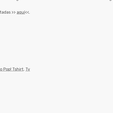
rtadas >>
aquí
<<.
o Pop! Tshirt
,
Tv