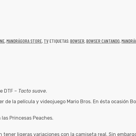
INE
,
MANDRÁGORA STORE
,
TV
ETIQUETAS:
BOWSER
,
BOWSER CANTANDO
,
MANDRÁ
e DTF –
Tacto suave
.
r de la película y videojuego Mario Bros. En ésta ocasión B
 las Princesas Peaches.
n tener ligeras variaciones con la camiseta real. Sin embar