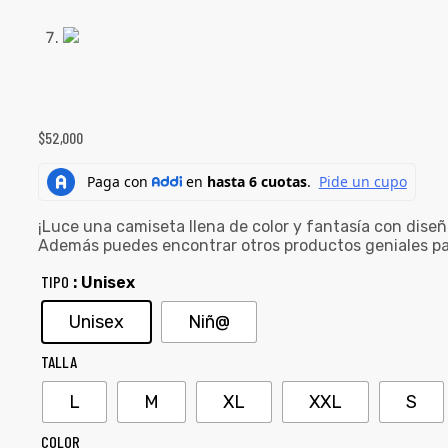
$
52,000
¡Luce una camiseta llena de color y fantasía con dise
Además puedes encontrar otros productos geniales pa
TIPO
: Unisex
Unisex
Niñ@
TALLA
L
M
XL
XXL
S
COLOR