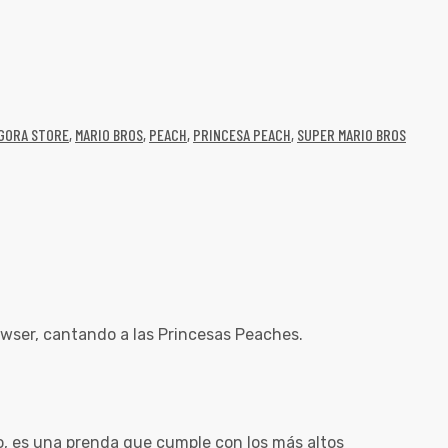
GORA STORE
,
MARIO BROS
,
PEACH
,
PRINCESA PEACH
,
SUPER MARIO BROS
owser, cantando a las Princesas Peaches.
go, es una prenda que cumple con los más altos