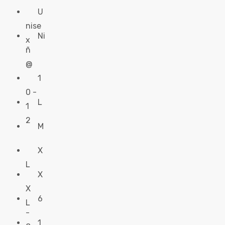
U
nise
Ni
x
ñ
@
1
0 -
L
1
2
M
X
L
X
X
6
L
-
1