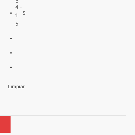
8
4 -
S
1
6
Limpiar