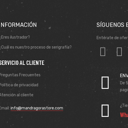
INFORMACIÓN
SÍGUENOS 
¿Eres ilustrador?
Entérate de ofer
¿Cuál es nuestro proceso de serigrafía?
SERVICIO AL CLIENTE
Preguntas Frecuentes
ENV
De 5
Política de privacidad
pago
Atención al cliente
¿Ti
Email:
info@mandragorastore.com
Wha