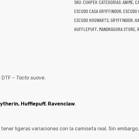
SKU:
CUHPEH
CATEGORÍAS:
ANIME
,
C
ESCUDO CASA GRYFFINDOR
,
ESCUDO 
ESCUDO HOGWARTS
,
GRYFFINDOR
,
H
HUFFLEPUFF
,
MANDRÁGORA STORE
,
 DTF –
Tacto suave
.
lytherin, Hufflepuff,
Ravenclaw
.
 tener ligeras variaciones con la camiseta real. Sin embarg