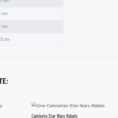
49 cm
1 cm
2 cm
53 cm
TE:
Camiseta Star Wars Rebels
ONES
SELECCIONAR OPCIONES