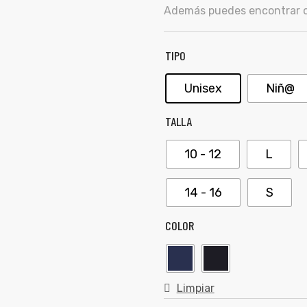
Además puedes encontrar ot
TIPO
Unisex
Niñ@
TALLA
10 - 12
L
14 - 16
S
COLOR
Limpiar