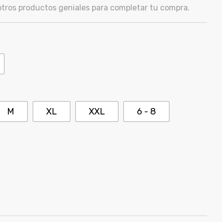
ros productos geniales para completar tu compra.
M
XL
XXL
6 - 8