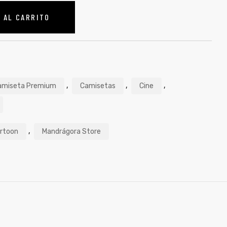
 AL CARRITO
,
,
,
amiseta Premium
Camisetas
Cine
,
rtoon
Mandrágora Store