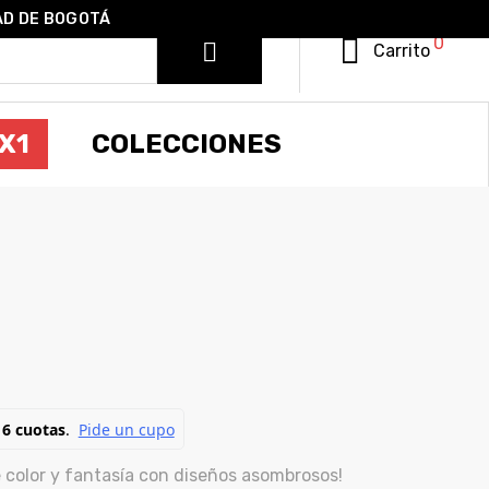
AD DE BOGOTÁ
0
Carrito
X1
COLECCIONES
 color y fantasía con diseños asombrosos!