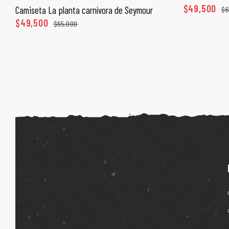
$
49,500
Camiseta La planta carnívora de Seymour
$
6
SELECCIONAR OPCIONES
$
49,500
$
65,000