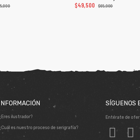
$
49,500
5,000
$
65,000
INFORMACIÓN
SÍGUENOS 
¿Eres ilustrador?
Entérate de ofer
¿Cuál es nuestro proceso de serigrafía?