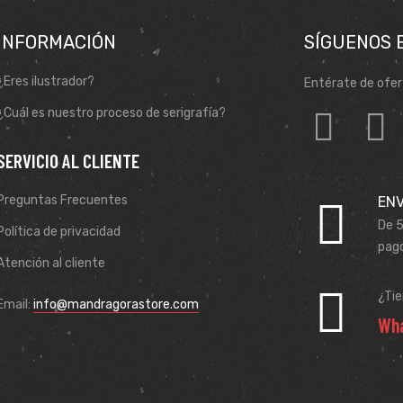
INFORMACIÓN
SÍGUENOS 
¿Eres ilustrador?
Entérate de ofer
¿Cuál es nuestro proceso de serigrafía?
SERVICIO AL CLIENTE
Preguntas Frecuentes
ENV
De 5
Política de privacidad
pago
Atención al cliente
¿Ti
Email:
info@mandragorastore.com
Wha