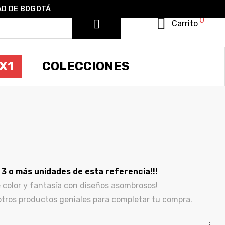
AD DE BOGOTÁ
0
Carrito
X1
COLECCIONES
 o más unidades de esta referencia!!!
 color y fantasía con diseños asombrosos!
ros productos geniales para completar tu compra.