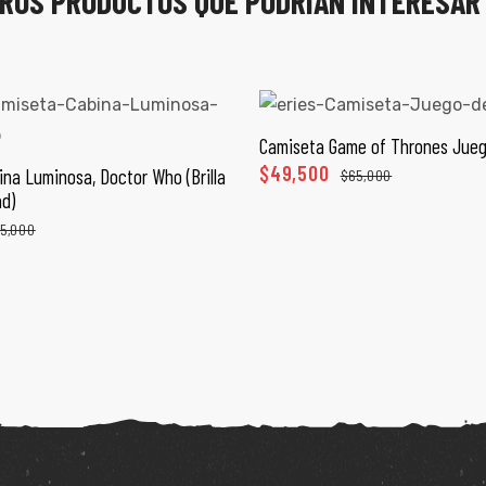
ROS PRODUCTOS QUE PODRÍAN INTERESAR
Camiseta Game of Thrones Jueg
SELECCIONAR OPCI
$
49,500
na Luminosa, Doctor Who (Brilla
$
65,000
ECCIONAR OPCIONES
ad)
5,000