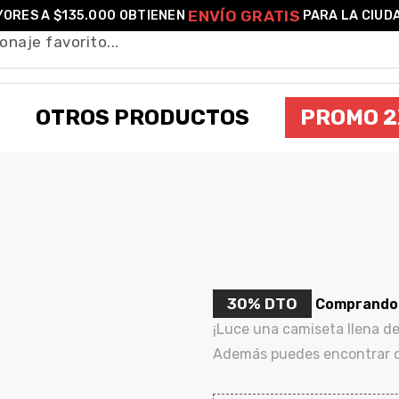
ENVÍO GRATIS
ORES A $135.000 OBTIENEN
PARA LA CIUD
OTROS PRODUCTOS
PROMO 2
CAMISETA MARIO BROS RETRO AÑOS 80
30% DTO
Comprando 3
¡Luce una camiseta llena de
Además puedes encontrar ot