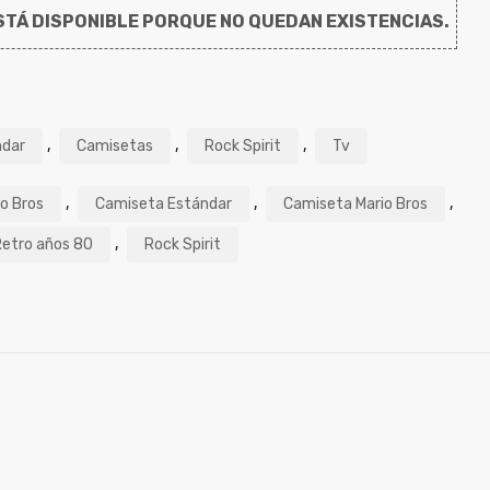
TÁ DISPONIBLE PORQUE NO QUEDAN EXISTENCIAS.
,
,
,
ndar
Camisetas
Rock Spirit
Tv
,
,
,
o Bros
Camiseta Estándar
Camiseta Mario Bros
,
Retro años 80
Rock Spirit