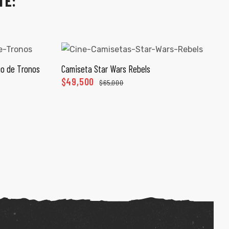
TE:
o de Tronos
Camiseta Star Wars Rebels
ONES
SELECCIONAR OPCIONES
$
49,500
$
65,000