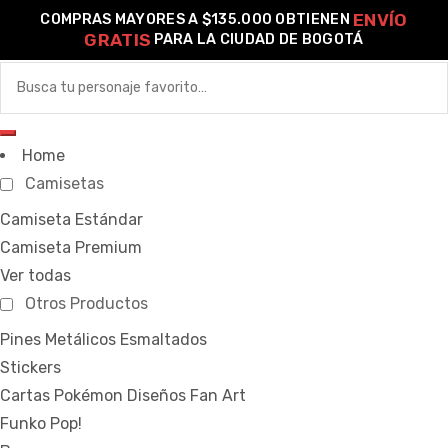
ENVÍO
COMPRAS MAYORES A $135.000 OBTIENEN
GRATIS
PARA LA CIUDAD DE BOGOTÁ
0
o –
Home
Camisetas
| Guía
re
Camiseta Estándar
Camiseta Premium
de
Ver todas
gora
Otros Productos
Algodón
Pines Metálicos Esmaltados
ágora
Stickers
Cartas Pokémon Diseños Fan Art
Funko Pop!