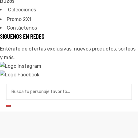
Buzos
ones
Colecciones
Promo 2X1
gora
Contáctenos
SIGUENOS EN REDES
Entérate de ofertas exclusivas, nuevos productos, sorteos
pota |
tra tu
y más.
a Store
ales
VEGETA OVER 9000!