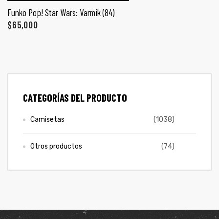
PROMO 2X1
ones
Funko Pop! Star Wars: Varmik (84)
$
65,000
CONTÁCTENOS
gora
SIGUENOS EN REDES
pota |
Entérate de ofertas exclusivas, nuevos productos, sorteos
tra tu
CATEGORÍAS DEL PRODUCTO
y más.
Camisetas
(1038)
Otros productos
(74)
a Store
ales