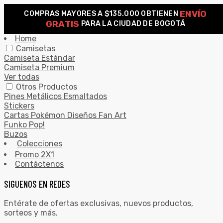
ENVÍO
COMPRAS MAYORES A $135.000 OBTIENEN
0
GRATIS
PARA LA CIUDAD DE BOGOTÁ
Search for:
SEARCH
Home
Camisetas
Camiseta Estándar
Camiseta Premium
Ver todas
Otros Productos
Pines Metálicos Esmaltados
Stickers
Cartas Pokémon Diseños Fan Art
Funko Pop!
Buzos
Colecciones
Promo 2X1
Contáctenos
SIGUENOS EN REDES
Entérate de ofertas exclusivas, nuevos productos,
sorteos y más.