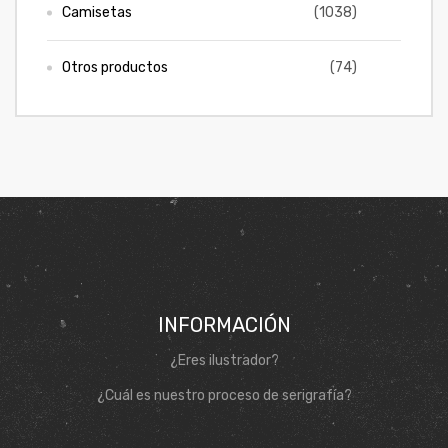
Camisetas
(1038)
ones
CONTÁCTENOS
Otros productos
(74)
gora
SIGUENOS EN REDES
Entérate de ofertas exclusivas, nuevos productos, sorteos
pota |
y más.
tra tu
a Store
INFORMACIÓN
ales
¿Eres ilustrador?
¿Cuál es nuestro proceso de serigrafía?