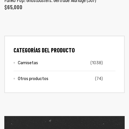
ones
$
65,000
CONTÁCTENOS
gora
SIGUENOS EN REDES
Entérate de ofertas exclusivas, nuevos productos, sorteos
pota |
CATEGORÍAS DEL PRODUCTO
y más.
tra tu
Camisetas
(1038)
Otros productos
(74)
a Store
ales