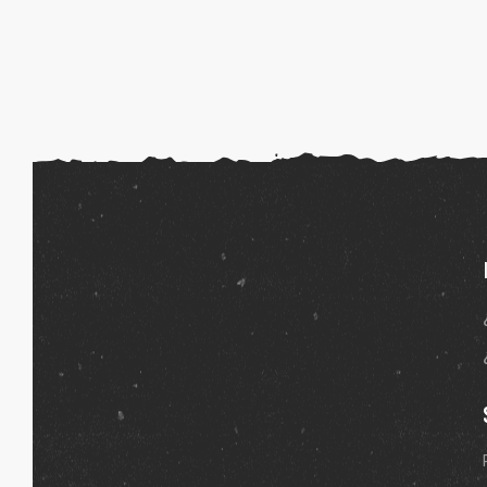
ones
gora
pota |
tra tu
a Store
ales