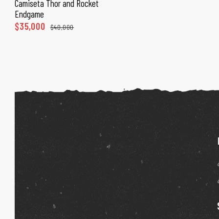
Camiseta Thor and Rocket
SELECCIONAR OPCIONES
ones
Endgame
$
35,000
$
40,000
gora
pota |
tra tu
a Store
ales