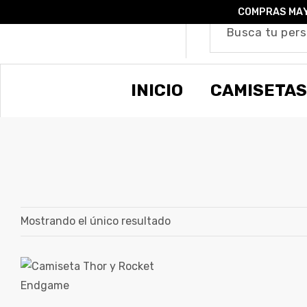
COMPRAS MAY
o –
INICIO
CAMISETAS
| Guía
re
de
gora
os
Algodón
Mostrando el único resultado
ágora
ones