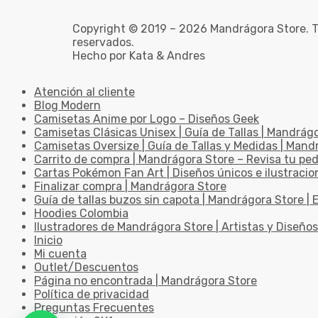
Copyright © 2019 – 2026 Mandrágora Store. T
reservados.
Hecho por Kata & Andres
Atención al cliente
Blog Modern
Camisetas Anime por Logo – Diseños Geek
Camisetas Clásicas Unisex | Guía de Tallas | Mandrág
Camisetas Oversize | Guía de Tallas y Medidas | Man
Carrito de compra | Mandrágora Store – Revisa tu pe
Cartas Pokémon Fan Art | Diseños únicos e ilustracio
Finalizar compra | Mandrágora Store
Guía de tallas buzos sin capota | Mandrágora Store | E
Hoodies Colombia
Ilustradores de Mandrágora Store | Artistas y Diseños
Inicio
Mi cuenta
Outlet/Descuentos
Página no encontrada | Mandrágora Store
Política de privacidad
Preguntas Frecuentes