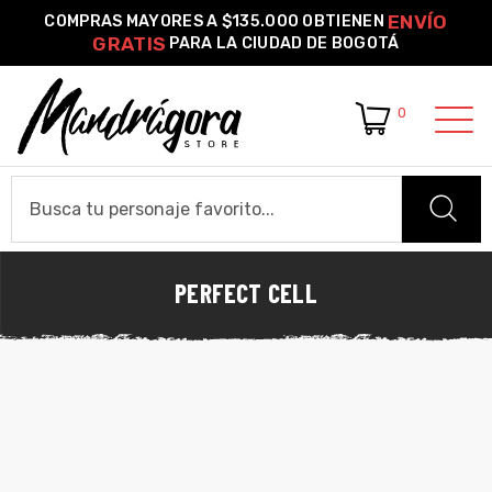
ENVÍO
COMPRAS MAYORES A $135.000 OBTIENEN
GRATIS
PARA LA CIUDAD DE BOGOTÁ
0
o –
| Guía
re
PERFECT CELL
HOME
de
gora
Algodón
CAMISETAS
ágora
Camiseta Estándar
Camiseta Premium
Ver Todas
OTROS PRODUCTOS
Pines Metálicos Esmaltados
Stickers
Cartas Pokémon Diseños Fan Art
Funko Pop!
Buzos