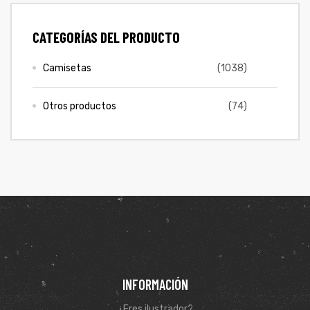
COLECCIONES
ones
CATEGORÍAS DEL PRODUCTO
PROMO 2X1
gora
Camisetas
(1038)
CONTÁCTENOS
Otros productos
(74)
pota |
tra tu
SIGUENOS EN REDES
Entérate de ofertas exclusivas, nuevos productos, sorteos
y más.
a Store
ales
INFORMACIÓN
¿Eres ilustrador?