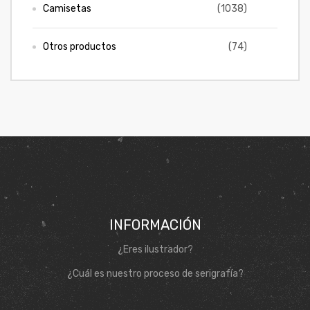
Camisetas
(1038)
ones
CONTÁCTENOS
Otros productos
(74)
gora
SIGUENOS EN REDES
Entérate de ofertas exclusivas, nuevos productos, sorteos
pota |
y más.
tra tu
a Store
INFORMACIÓN
ales
¿Eres ilustrador?
¿Cuál es nuestro proceso de serigrafía?