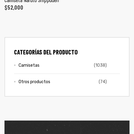
ones
$
52,000
CONTÁCTENOS
gora
SIGUENOS EN REDES
Entérate de ofertas exclusivas, nuevos productos, sorteos
pota |
CATEGORÍAS DEL PRODUCTO
y más.
tra tu
Camisetas
(1038)
Otros productos
(74)
a Store
ales