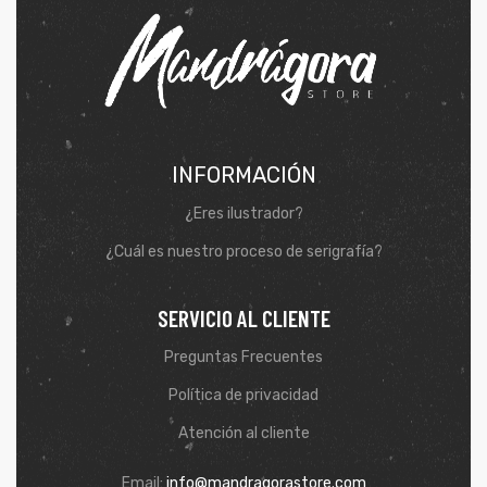
INFORMACIÓN
¿Eres ilustrador?
¿Cuál es nuestro proceso de serigrafía?
SERVICIO AL CLIENTE
de
Preguntas Frecuentes
Política de privacidad
Atención al cliente
Email:
info@mandragorastore.com