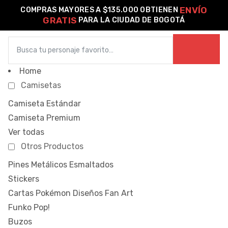
ENVÍO
COMPRAS MAYORES A $135.000 OBTIENEN
GRATIS
PARA LA CIUDAD DE BOGOTÁ
0
o –
Home
Camisetas
| Guía
Camiseta Estándar
re
Camiseta Premium
Ver todas
de
Otros Productos
gora
Algodón
Pines Metálicos Esmaltados
Stickers
ágora
Cartas Pokémon Diseños Fan Art
Funko Pop!
Buzos