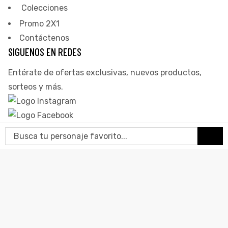
ones
Colecciones
Promo 2X1
Contáctenos
gora
SIGUENOS EN REDES
Entérate de ofertas exclusivas, nuevos productos,
pota |
sorteos y más.
tra tu
a Store
JONATHAN
ales