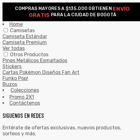
ENVÍO
COMPRAS MAYORES A $135.000 OBTIENEN
0
GRATIS
PARA LA CIUDAD DE BOGOTÁ
Search for:
SEARCH
Home
Camisetas
Camiseta Estándar
Camiseta Premium
Ver todas
Otros Productos
Pines Metálicos Esmaltados
Stickers
Cartas Pokémon Diseños Fan Art
Funko Pop!
Buzos
Colecciones
Promo 2X1
Contáctenos
SIGUENOS EN REDES
Entérate de ofertas exclusivas, nuevos productos,
sorteos y más.