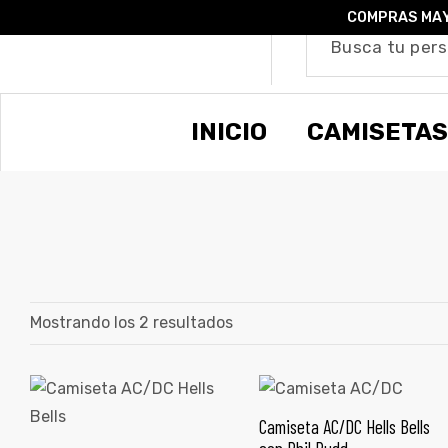
COMPRAS MAY
o –
INICIO
CAMISETAS
| Guía
re
de
gora
os
Algodón
Mostrando los 2 resultados
ágora
Camiseta AC/DC Hells Bells
ones
SELECCIONAR OPCIONES