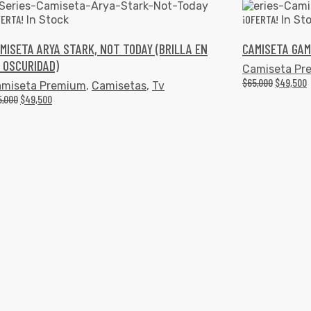
FERTA!
¡OFERTA!
In Stock
In St
MISETA ARYA STARK, NOT TODAY (BRILLA EN
CAMISETA GAM
 OSCURIDAD)
Camiseta Pr
$
65,000
$
49,500
miseta Premium
,
Camisetas
,
Tv
5,000
$
49,500