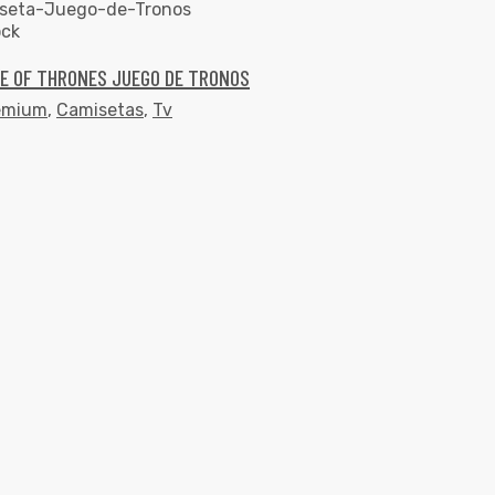
ock
E OF THRONES JUEGO DE TRONOS
emium
,
Camisetas
,
Tv