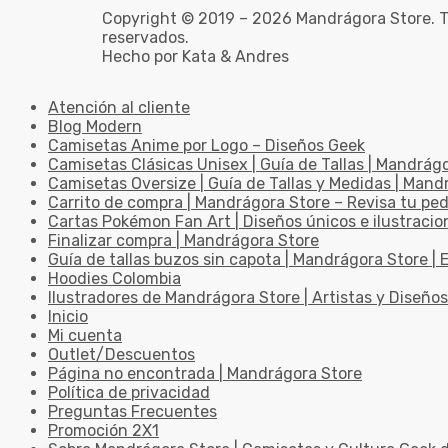
Copyright © 2019 – 2026 Mandrágora Store. T
reservados.
Hecho por Kata & Andres
Atención al cliente
Blog Modern
Camisetas Anime por Logo – Diseños Geek
Camisetas Clásicas Unisex | Guía de Tallas | Mandrág
Camisetas Oversize | Guía de Tallas y Medidas | Man
Carrito de compra | Mandrágora Store – Revisa tu pe
Cartas Pokémon Fan Art | Diseños únicos e ilustracio
Finalizar compra | Mandrágora Store
Guía de tallas buzos sin capota | Mandrágora Store | E
Hoodies Colombia
Ilustradores de Mandrágora Store | Artistas y Diseños
Inicio
Mi cuenta
Outlet/Descuentos
Página no encontrada | Mandrágora Store
Política de privacidad
Preguntas Frecuentes
Promoción 2X1