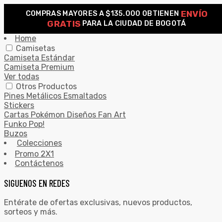
ENVÍO
COMPRAS MAYORES A $135.000 OBTIENEN
0
GRATIS
PARA LA CIUDAD DE BOGOTÁ
Search for:
SEARCH
Home
Camisetas
Camiseta Estándar
Camiseta Premium
Ver todas
Otros Productos
Pines Metálicos Esmaltados
Stickers
Cartas Pokémon Diseños Fan Art
Funko Pop!
Buzos
Colecciones
Promo 2X1
Contáctenos
SIGUENOS EN REDES
Entérate de ofertas exclusivas, nuevos productos,
sorteos y más.