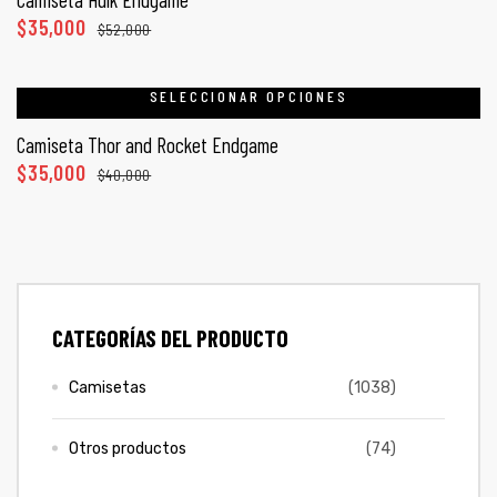
ones
$
35,000
$
52,000
CONTÁCTENOS
gora
SELECCIONAR OPCIONES
SIGUENOS EN REDES
Camiseta Thor and Rocket Endgame
$
35,000
$
40,000
Entérate de ofertas exclusivas, nuevos productos, sorteos
pota |
y más.
tra tu
CATEGORÍAS DEL PRODUCTO
a Store
ales
Camisetas
(1038)
Otros productos
(74)