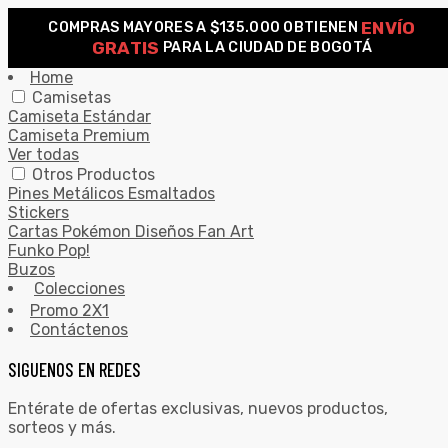
ENVÍO
COMPRAS MAYORES A $135.000 OBTIENEN
0
GRATIS
PARA LA CIUDAD DE BOGOTÁ
Search for:
SEARCH
Home
Camisetas
Camiseta Estándar
Camiseta Premium
Ver todas
Otros Productos
Pines Metálicos Esmaltados
Stickers
Cartas Pokémon Diseños Fan Art
Funko Pop!
Buzos
Colecciones
Promo 2X1
Contáctenos
SIGUENOS EN REDES
Entérate de ofertas exclusivas, nuevos productos,
sorteos y más.