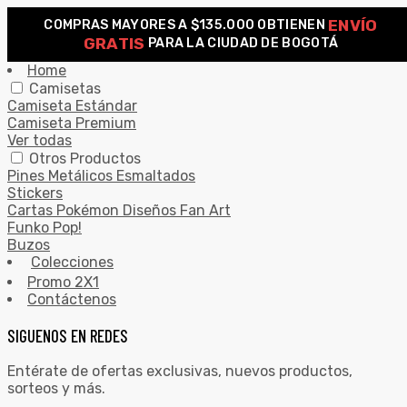
ENVÍO
COMPRAS MAYORES A $135.000 OBTIENEN
0
GRATIS
PARA LA CIUDAD DE BOGOTÁ
Search for:
SEARCH
Home
Camisetas
Camiseta Estándar
Camiseta Premium
Ver todas
Otros Productos
Pines Metálicos Esmaltados
Stickers
Cartas Pokémon Diseños Fan Art
Funko Pop!
Buzos
Colecciones
Promo 2X1
Contáctenos
SIGUENOS EN REDES
Entérate de ofertas exclusivas, nuevos productos,
sorteos y más.