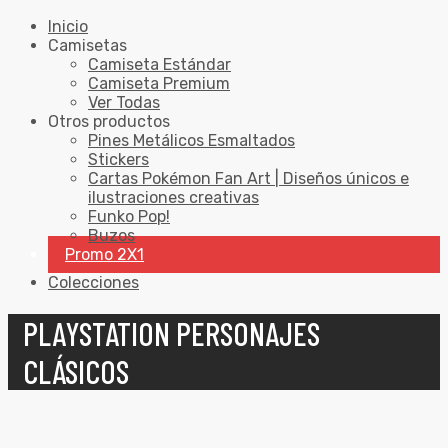
Inicio
Camisetas
Camiseta Estándar
Camiseta Premium
Ver Todas
Otros productos
Pines Metálicos Esmaltados
Stickers
Cartas Pokémon Fan Art | Diseños únicos e
ilustraciones creativas
Funko Pop!
Buzos
Promo 2X1
Colecciones
PLAYSTATION PERSONAJES
CLÁSICOS