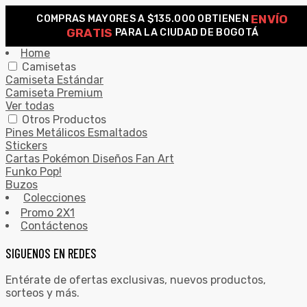
ENVÍO
COMPRAS MAYORES A $135.000 OBTIENEN
0
GRATIS
PARA LA CIUDAD DE BOGOTÁ
Search for:
SEARCH
Home
Camisetas
Camiseta Estándar
Camiseta Premium
Ver todas
Otros Productos
Pines Metálicos Esmaltados
Stickers
Cartas Pokémon Diseños Fan Art
Funko Pop!
Buzos
Colecciones
Promo 2X1
Contáctenos
SIGUENOS EN REDES
Entérate de ofertas exclusivas, nuevos productos,
sorteos y más.