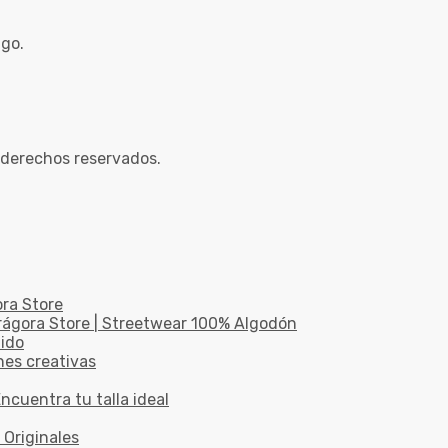
ago.
 derechos reservados.
ora Store
drágora Store | Streetwear 100% Algodón
dido
nes creativas
ncuentra tu talla ideal
 Originales