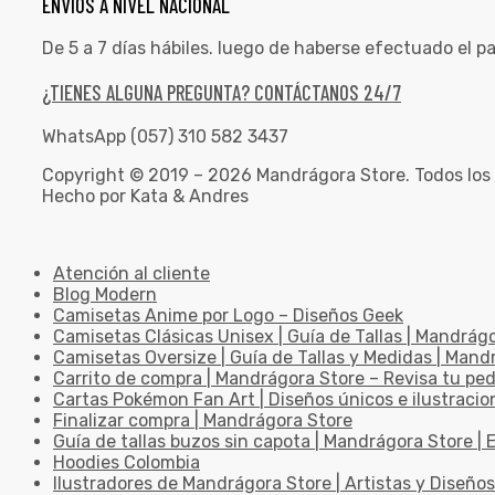
ENVÍOS A NIVEL NACIONAL
De 5 a 7 días hábiles. luego de haberse efectuado el p
¿TIENES ALGUNA PREGUNTA? CONTÁCTANOS 24/7
WhatsApp (057) 310 582 3437
Copyright © 2019 – 2026 Mandrágora Store. Todos los
Hecho por Kata & Andres
Atención al cliente
Blog Modern
Camisetas Anime por Logo – Diseños Geek
Camisetas Clásicas Unisex | Guía de Tallas | Mandrág
Camisetas Oversize | Guía de Tallas y Medidas | Man
Carrito de compra | Mandrágora Store – Revisa tu pe
Cartas Pokémon Fan Art | Diseños únicos e ilustracio
Finalizar compra | Mandrágora Store
Guía de tallas buzos sin capota | Mandrágora Store | E
Hoodies Colombia
Ilustradores de Mandrágora Store | Artistas y Diseños