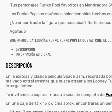
¡Tus personajes Funko Pop! favoritos en Mandragora S
Los Funko Pop son muñecos coleccionables hechos en v
¿No encontraste la figura que buscabas? No te preocu
Agotado
SKU:
FP416SJ
CATEGORÍAS:
FUNKO
,
FUNKO POP!
ETIQUETAS:
CINE
,
EL JU
DESCRIPCIÓN
INFORMACIÓN ADICIONAL
DESCRIPCIÓN
En la exitosa y clásica película Space Jam, recordada p
malvado extraterrestre que busca atraer a los Looney Tu
intergaláctico.
Te invitamos a explorar nuestra sección completa de
Fu
En una caja de 13 x 13 x 6 cms aprox. encontrarás un pe