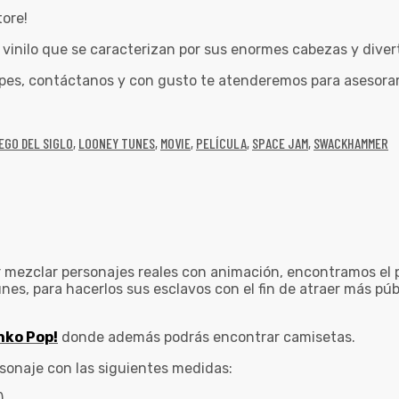
tore!
inilo que se caracterizan por sus enormes cabezas y divert
pes, contáctanos y con gusto te atenderemos para asesorar
EGO DEL SIGLO
,
LOONEY TUNES
,
MOVIE
,
PELÍCULA
,
SPACE JAM
,
SWACKHAMMER
or mezclar personajes reales con animación, encontramos el
nes, para hacerlos sus esclavos con el fin de atraer más pú
nko Pop!
donde además podrás encontrar camisetas.
rsonaje con las siguientes medidas: