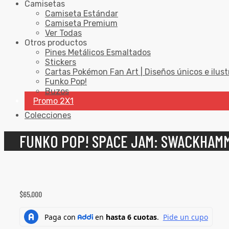
Camisetas
Camiseta Estándar
Camiseta Premium
Ver Todas
Otros productos
Pines Metálicos Esmaltados
Stickers
Cartas Pokémon Fan Art | Diseños únicos e ilust
Funko Pop!
Buzos
Promo 2X1
Colecciones
FUNKO POP! SPACE JAM: SWACKHAMM
$
65,000