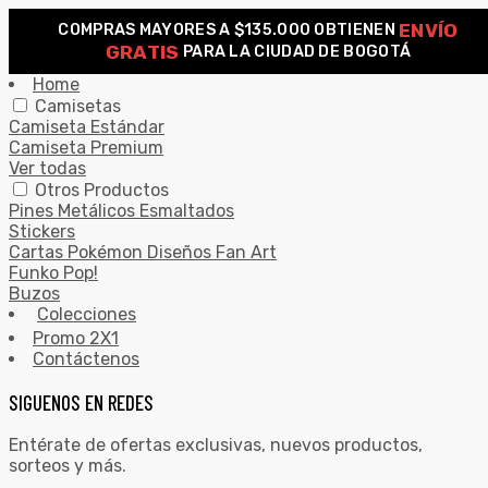
ENVÍO
COMPRAS MAYORES A $135.000 OBTIENEN
0
GRATIS
PARA LA CIUDAD DE BOGOTÁ
Search for:
SEARCH
Home
Camisetas
Camiseta Estándar
Camiseta Premium
Ver todas
Otros Productos
Pines Metálicos Esmaltados
Stickers
Cartas Pokémon Diseños Fan Art
Funko Pop!
Buzos
Colecciones
Promo 2X1
Contáctenos
SIGUENOS EN REDES
Entérate de ofertas exclusivas, nuevos productos,
sorteos y más.